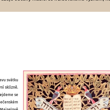
lavu svátku
ní sklizně
.
Sejdeme se
lečenském
 Maiselově