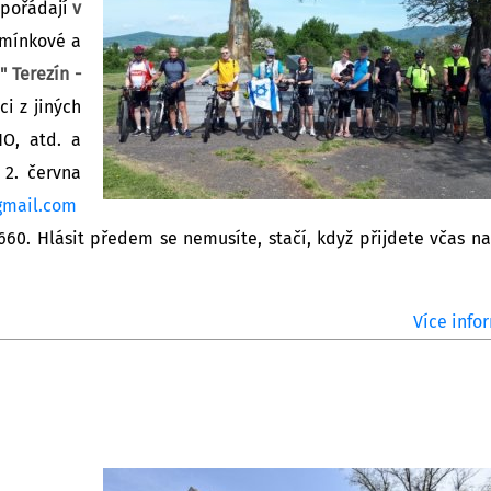
spořádají
v
omínkové a
 Terezín -
i z jiných
O, atd. a
 2. června
gmail.com
60. Hlásit předem se nemusíte, stačí, když přijdete včas n
Více infor