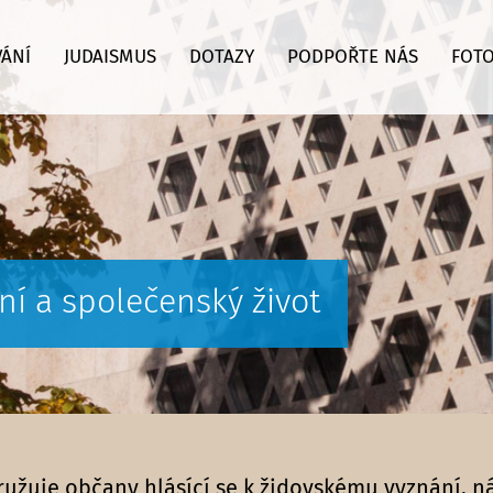
VÁNÍ
JUDAISMUS
DOTAZY
PODPOŘTE NÁS
FOTO
rní a společenský život
družuje občany hlásící se k židovskému vyznání, 