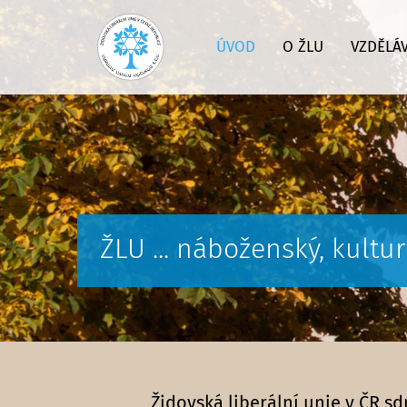
ÚVOD
O ŽLU
VZDĚLÁ
ŽLU ... náboženský, kultu
Židovská liberální unie v ČR s