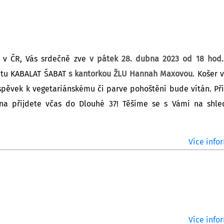
ie v ČR, Vás srdečně zve
v
pátek 28. dubna 2023 od 18 hod.
batu KABALAT ŠABAT
s kantorkou ŽLU Hannah Maxovou
. Košer 
spěvek k vegetariánskému či parve pohoštění bude vítán. Př
bna přijdete včas do Dlouhé 37! Těšíme se s Vámi na shle
Více infor
Více infor