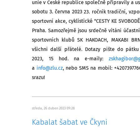
unie v České republice společně připravily a u
sobotu 3. června 2023
23. ročník tradiční, vzp
sportovní akce,
cyklistické "CESTY KE SVOBODĚ"
Praha
. Samozřejmě jsou srdečně vítáni účastníc
sportovních klubů SK HAKOACH, MAKABI BRN
všichni další přátelé. Dotazy pište do pátku
2023, 15 hod. na e-maily:
zskhagibor@
a
info@zlu.cz
, nebo SMS na mobil: +4207397766
srazu!
středa, 26 duben 2023 09:28
Kabalat šabat ve Čkyni