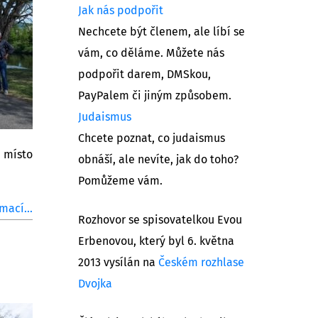
Jak nás podpořit
Nechcete být členem, ale líbí se
vám, co děláme. Můžete nás
podpořit darem, DMSkou,
PayPalem či jiným způsobem.
Judaismus
Chcete poznat, co judaismus
a místo
obnáší, ale nevíte, jak do toho?
Pomůžeme vám.
mací...
Rozhovor se spisovatelkou Evou
Erbenovou, který byl 6. května
2013 vysílán na
Českém rozhlase
Dvojka