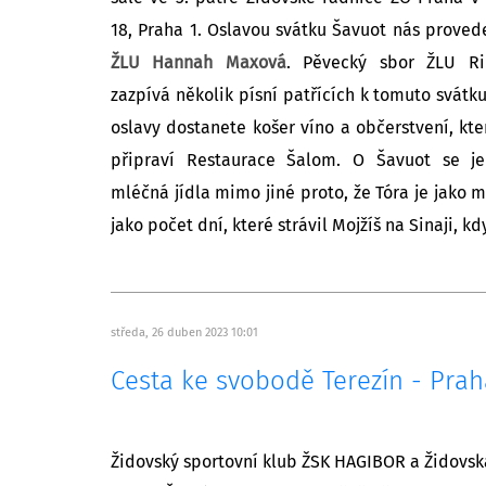
18, Praha 1. Oslavou svátku Šavuot nás prove
ŽLU Hannah Maxová
. Pěvecký sbor ŽLU 
zazpívá několik písní patřících k tomuto svátk
oslavy dostanete košer víno a občerstvení, kte
připraví Restaurace Šalom. O Šavuot se je
mléčná jídla mimo jiné proto, že Tóra je jako mléko a med. Ta
jako počet dní, které strávil Mojžíš na Sinaji, kd
středa, 26 duben 2023 10:01
Cesta ke svobodě Terezín - Prah
Židovský sportovní klub ŽSK HAGIBOR a Židovská