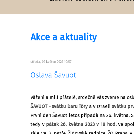
Akce a aktuality
středa, 03 květen 2023 10:57
Oslava Šavuot
Vážení a milí přátelé, srdečně Vás zveme na os
ŠAVUOT - svátku Daru Tóry
a v Izraeli
svátku prv
První den Šavuot letos připadá na 26. května. 
tedy v
pátek 26. května 2023 v 18 hod.
ve spo
sále ve 3. patře Židovské radnice ŽO Praha v