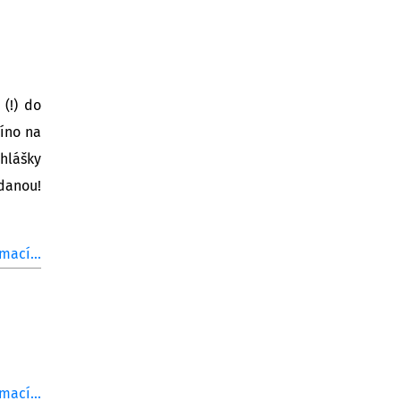
(!) do
víno na
ihlášky
danou!
mací...
mací...