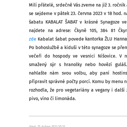
Milí přátelé, srdečně Vás zveme na již 3. ročník 
se sejdeme
v pátek 23. června 2023 v 18 hod.
na
šabatu
KABALAT ŠABAT
v krásné Synagoze ve 
najdete na adrese: Čkyně 105, 384 81 Čkyn
zde
Kabalat šabat povede
kantorka ŽLU Hann
Po bohoslužbě a kiduši v této synagoze se pře
večeři do hospody ve vesnici Nišovice. V n
smažený sýr s hranolky nebo hovězí guláš.
nahlašte nám svou volbu, aby paní hostin
připravit správné počty porcí. Komu by menu ne
rozhodla, že pro vegetariány a vegany i dalš
pivo, víno či limonáda.
úterý, 25 duben 2023 10:33