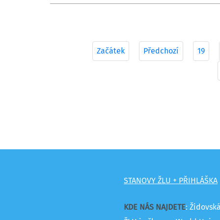
Začátek
Předchozí
19
STANOVY ŽLU + PŘIHLÁŠKA
KDE NÁS NAJDETE
: Židovsk