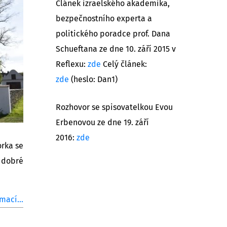
Článek izraelského akademika,
bezpečnostního experta a
politického poradce prof. Dana
Schueftana ze dne 10. září 2015 v
Reflexu:
zde
Celý článek:
zde
(heslo: Dan1)
Rozhovor se spisovatelkou Evou
Erbenovou ze dne 19. září
2016:
zde
orka se
 dobré
mací...