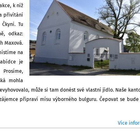
akce, k níž
 přivítání
Čkyni. Tu
ě, odkaz:
ah Maxová
.
místíme na
abídce je
 Prosíme,
ská mohla
vyhovovalo, může si tam donést své vlastní jídlo. Naše kant
í zájemce připraví mísu výborného bulguru. Čepovat se bude
Více infor