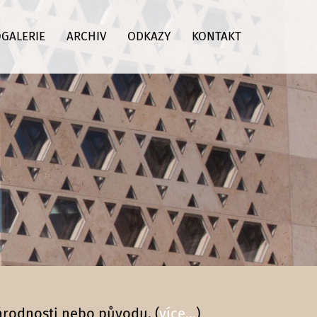
GALERIE
ARCHIV
ODKAZY
KONTAKT
národnosti nebo původu. (
více...
)