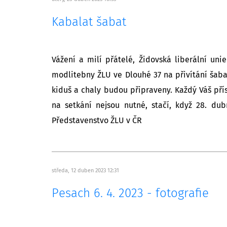
Kabalat šabat
Vážení a milí přátelé, Židovská liberální un
modlitebny ŽLU ve Dlouhé 37 na přivítání ša
kiduš a chaly budou připraveny. Každý Váš pří
na setkání nejsou nutné, stačí, když 28. du
Představenstvo ŽLU v ČR
středa, 12 duben 2023 12:31
Pesach 6. 4. 2023 - fotografie