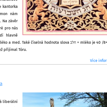
de
kantorka
Rimon nám
u. Na závěr
ré pro nás
dí hlavně
ké číselná hodnota slova חלב = mléko je 40 /8+30+2/,
yž přijímal Tóru.
Více infor
a
 liberální