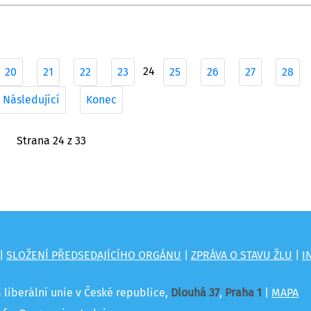
24
20
21
22
23
25
26
27
28
Následující
Konec
Strana 24 z 33
|
SLOŽENÍ PŘEDSEDAJÍCÍHO ORGÁNU
|
ZPRÁVA O STAVU ŽLU
|
I
á liberální unie v České republice,
Dlouhá 37
,
Praha 1
|
MAPA