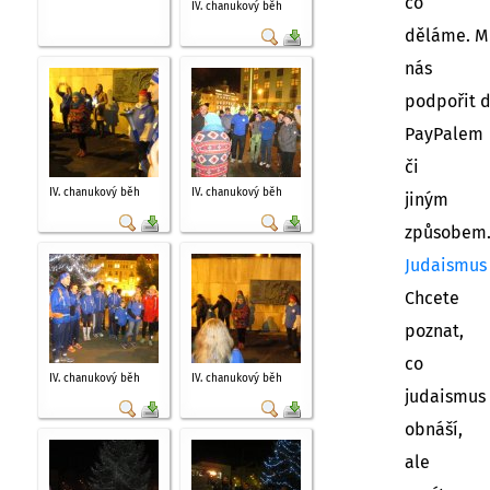
co
IV. chanukový běh
děláme. M
nás
podpořit 
PayPalem
či
IV. chanukový běh
IV. chanukový běh
jiným
způsobem
Judaismus
Chcete
poznat,
co
IV. chanukový běh
IV. chanukový běh
judaismus
obnáší,
ale