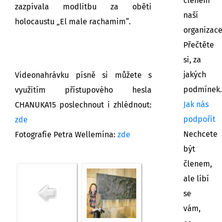
členem
zazpívala modlitbu za oběti
naší
holocaustu „El male rachamim“.
organizac
Přečtěte
si, za
jakých
Videonahrávku písně si můžete s
podmínek.
využitím přístupového hesla
Jak nás
CHANUKA15 poslechnout i zhlédnout:
podpořit
zde
Nechcete
Fotografie Petra Wellemína:
zde
být
členem,
ale líbí
se
vám,