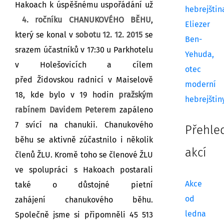
Hakoach k úspěšnému uspořádání už
hebrejštin
4. ročníku CHANUKOVÉHO BĚHU
,
Eliezer
který se konal v
sobotu 12. 12. 2015
se
Ben-
srazem účastníků v 17:30 u Parkhotelu
Yehuda,
v Holešovicích a cílem
otec
před Židovskou radnicí v Maiselově
moderní
18, kde bylo v 19 hodin
pražským
hebrejštin
rabínem Davidem Peterem
zapáleno
7 svící na chanukii. Chanukového
Přehle
běhu se aktivně zúčastnilo i několik
akcí
členů ŽLU. Kromě toho se členové ŽLU
ve spolupráci s Hakoach postarali
Akce
také o důstojné pietní
od
zahájení chanukového běhu.
ledna
Společně jsme si připomněli 45 513