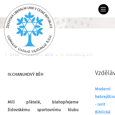
Úvod
Archiv
2015
IV. chanukový běh
Vzdělá
IV.CHANUKOVÝ BĚH
Moderní
hebrejštin
Milí přátelé, blahopřejeme
- Ivrit
židovskému sportovnímu klubu
Biblická