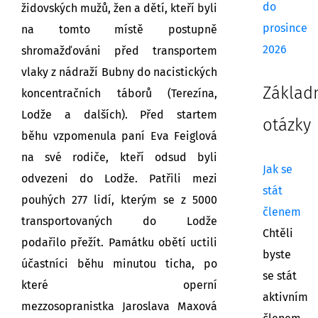
do
židovských mužů, žen a dětí, kteří byli
prosince
na tomto místě postupně
2026
shromažďováni před transportem
vlaky z nádraží Bubny do nacistických
Základ
koncentračních táborů (Terezína,
Lodže a dalších). Před startem
otázky
běhu vzpomenula paní Eva Feiglová
na své rodiče, kteří odsud byli
Jak se
odvezeni do Lodže. Patřili mezi
stát
pouhých 277 lidí, kterým se z 5000
členem
transportovaných do Lodže
Chtěli
podařilo přežít. Památku obětí uctili
byste
účastníci běhu minutou ticha, po
se stát
které operní
aktivním
mezzosopranistka Jaroslava Maxová