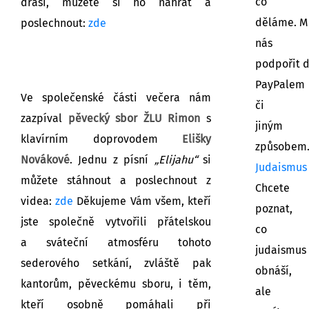
co
draši, můžete si ho nahrát a
děláme. M
poslechnout:
zde
nás
podpořit 
PayPalem
Ve společenské části večera nám
či
zazpíval
pěvecký sbor ŽLU Rimon
s
jiným
klavírním doprovodem
Elišky
způsobem
Novákové
. Jednu z písní
„Elijahu“
si
Judaismus
můžete stáhnout a poslechnout z
Chcete
videa:
zde
Děkujeme Vám všem, kteří
poznat,
jste společně vytvořili přátelskou
co
a sváteční atmosféru tohoto
judaismus
sederového setkání, zvláště pak
obnáší,
kantorům, pěveckému sboru, i těm,
ale
kteří osobně pomáhali při