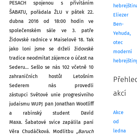
PESACH
spojenou s přivítáním
hebrejštin
ŠABATU
,
pořádala ŽLU
v pátek 22.
Eliezer
dubna 2016 od 18:00 hodin
ve
Ben-
společenském sále ve 3. patře
Yehuda,
Židovské radnice v Maiselově 18.
Tak
otec
jako loni jsme se drželi židovské
moderní
tradice
neodmítat zájemce o účast na
hebrejštin
Sederu… Sešlo se nás 102
včetně 10
zahraničních hostů!
Letošním
Přehle
Sederem nás provedli
akcí
zástupci
Světové unie progresivního
judaismu WUPJ
pan Jonathan Wootliff
Akce
a rabínský student
David
od
Maxa
.
Šabatové svíce zapálila paní
ledna
Věra Chudáčková.
Modlitbu
„Baruch