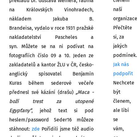
členem
překladu Dr. Gustava Weinera, rabína
naší
na Královských Vinohradech,
organizac
nákladem Jakuba B.
Přečtěte
Brandeisa, vydalo v roce 1931 pražské
si, za
nakladatelství Pascheles a
jakých
syn. Můžete se na ni podívat na
podmínek.
fotografiích číslo 09 a 10. Jeden ze
Jak nás
zakladatelů a kantor ŽLU v ČR, česko-
podpořit
anglický
spisovatel Benjamin
Nechcete
Kuras
během sederové večeře
být
přednesl své kázání (drašu)
„Maca -
členem,
boží trest za utopené
ale líbí
Egypťany“
,
jehož text si
pod
se
heslem/password Seder16 můžeze
vám,
stáhnout:
zde
Pořídili jsme též audio