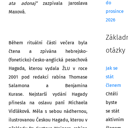
do
ata adonaj“
zazpívala
Jaroslava
prosince
Maxová
.
2026
Základ
Během rituální části večera byla
otázky
čtena a zpívána hebrejsko-
(foneticko)-česko-anglická
pesachová
Jak se
Hagada
, kterou vydala ŽLU v roce
stát
2001 pod redakcí rabína Thomase
členem
Salamona a Benjamina
Chtěli
Kurase. Nejstarší vydání Hagady
byste
přinesla na oslavu
paní Michaela
se stát
Vidláková
. Měla s sebou nádhernou,
aktivním
ilustrovanou Českou Hagadu, kterou v