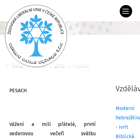
Úvod
Archiv
2016
Pesach
Vzdělá
PESACH
Moderní
hebrejštin
Vážení a milí přátelé,
první
- Ivrit
sederovou večeři svátku
Biblická