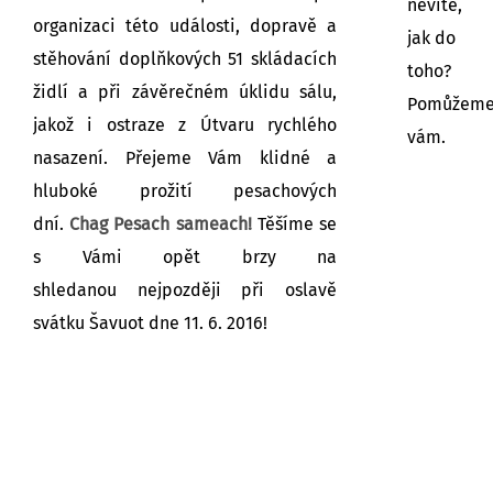
nevíte,
organizaci této události, dopravě a
jak do
stěhování doplňkových 51 skládacích
toho?
židlí a při závěrečném úklidu sálu,
Pomůžem
jakož i ostraze z Útvaru rychlého
vám.
nasazení. Přejeme Vám klidné a
hluboké prožití pesachových
dní.
Chag Pesach sameach!
Těšíme se
s Vámi opět brzy na
shledanou nejpozději při oslavě
svátku Šavuot dne 11. 6. 2016!