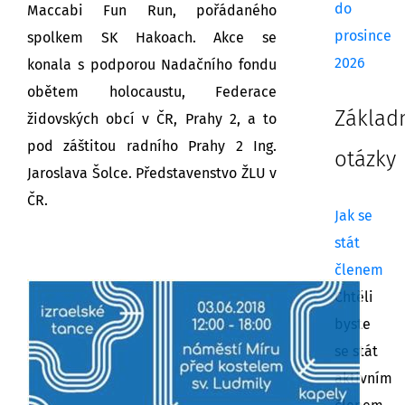
do
Maccabi Fun Run, pořádaného
prosince
spolkem SK Hakoach. Akce se
2026
konala s podporou Nadačního fondu
obětem holocaustu, Federace
Základ
židovských obcí v ČR, Prahy 2, a to
pod záštitou radního Prahy 2 Ing.
otázky
Jaroslava Šolce. Představenstvo ŽLU v
ČR.
Jak se
stát
členem
Chtěli
byste
se stát
aktivním