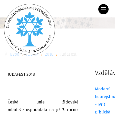
Úvod
Archiv
2018
JudaFest
Vzdělá
JUDAFEST 2018
Moderní
hebrejštin
Česká unie židovské
- Ivrit
mládeže uspořádala na již 7. ročník
Biblická