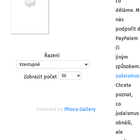
co
děláme. M
nás
podpořit 
PayPalem
či
Řazení
jiným
způsobem
Judaismus
Zobrazit počet
Chcete
poznat,
co
Powered by
Phoca Gallery
judaismus
obnáší,
ale