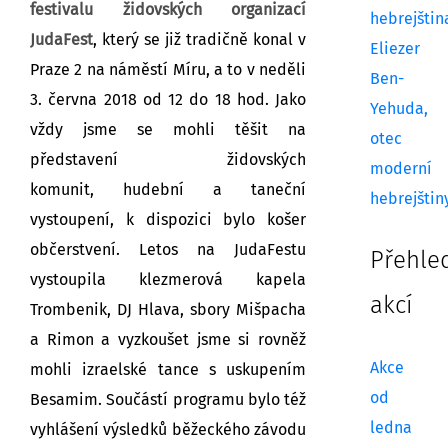
festivalu židovských organizací
hebrejštin
JudaFest
, který se již tradičně konal v
Eliezer
Praze 2 na náměstí Míru, a to v neděli
Ben-
3. června 2018 od 12 do 18 hod. Jako
Yehuda,
vždy jsme se mohli těšit na
otec
představení židovských
moderní
komunit, hudební a taneční
hebrejštin
vystoupení, k dispozici bylo košer
občerstvení. Letos na JudaFestu
Přehle
vystoupila klezmerová kapela
akcí
Trombenik, DJ Hlava, sbory Mišpacha
a Rimon a vyzkoušet jsme si rovněž
Akce
mohli izraelské tance s uskupením
od
Besamim. Součástí programu bylo též
ledna
vyhlášení výsledků běžeckého závodu