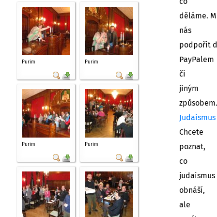
co
děláme. M
nás
podpořit 
PayPalem
Purim
Purim
či
jiným
způsobem
Judaismus
Chcete
Purim
Purim
poznat,
co
judaismus
obnáší,
ale