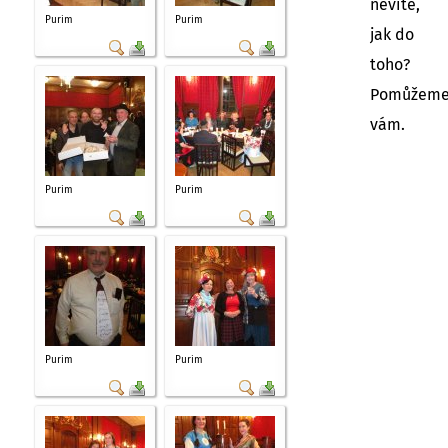
nevíte,
Purim
Purim
jak do
toho?
Pomůžem
vám.
Purim
Purim
Purim
Purim