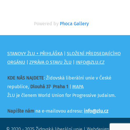
Powered by
Phoca Gallery
STANOVY ŽLU + PŘIHLÁŠKA
|
SLOŽENÍ PŘEDSEDAJÍCÍHO
ORGÁNU
|
ZPRÁVA O STAVU ŽLU
|
INFO@ZLU.CZ
KDE NÁS NAJDETE
: Židovská liberální unie v České
republice,
Dlouhá 37
,
Praha 1
|
MAPA
ŽLU je členem World Union for Progressive Judaism.
Napište nám
na e-mailovou adresu:
info@zlu.cz
© 2020 - 2025 Židovská liberální unie |
Webdesign (2020):