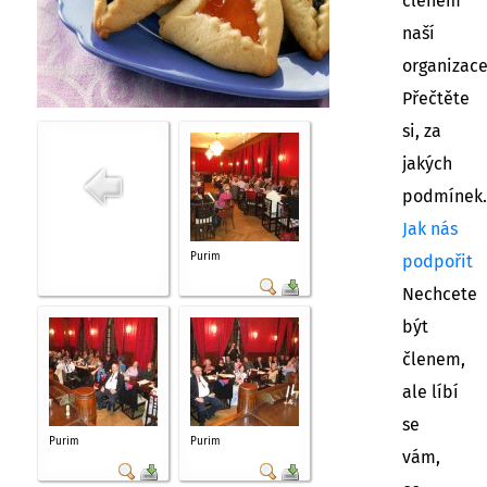
členem
naší
organizac
Přečtěte
si, za
jakých
podmínek.
Jak nás
Purim
podpořit
Nechcete
být
členem,
ale líbí
se
Purim
Purim
vám,