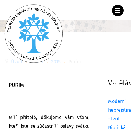
Úvod
Archiv
2015
Purim
Vzdělá
PURIM
Moderní
hebrejštin
Milí přátelé, děkujeme Vám všem,
- Ivrit
kteří jste se zúčastnili oslavy svátku
Biblická