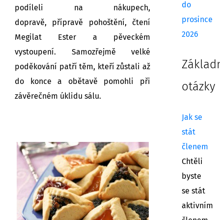
do
podíleli na nákupech,
prosince
dopravě, přípravě pohoštění, čtení
2026
Megilat Ester a pěveckém
vystoupení. Samozřejmě velké
Základ
poděkování patří těm, kteří zůstali až
do konce a obětavě pomohli při
otázky
závěrečném úklidu sálu.
Jak se
stát
členem
Chtěli
byste
se stát
aktivním