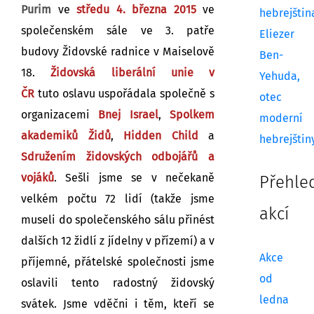
Purim
ve
středu 4. března 2015
ve
hebrejštin
společenském sále ve 3. patře
Eliezer
budovy Židovské radnice v Maiselově
Ben-
18.
Židovská liberální unie v
Yehuda,
ČR
tuto oslavu uspořádala společně s
otec
organizacemi
Bnej Israel
,
Spolkem
moderní
akademiků Židů
,
Hidden Child
a
hebrejštin
Sdružením židovských odbojářů a
vojáků
. Sešli jsme se v nečekaně
Přehle
velkém počtu 72 lidí (takže jsme
akcí
museli do společenského sálu přinést
dalších 12 židlí z jídelny v přízemí) a v
Akce
příjemné, přátelské společnosti jsme
od
oslavili tento radostný židovský
ledna
svátek. Jsme vděčni i těm, kteří se