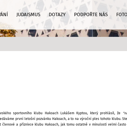
VÁNÍ
JUDAISMUS
DOTAZY
PODPOŘTE NÁS
FOTO
vského sportovního klubu
Hakoach
Lukášem Kyptou, který prohlásil, že
"n
předáváme
první
letošní pozvánku Hakoach,
a to na výroční ples
tohoto klubu.
Ste
it
členové a příznivce
klubu Hakoach,
jak tomu ostatně v minulosti
velmi často