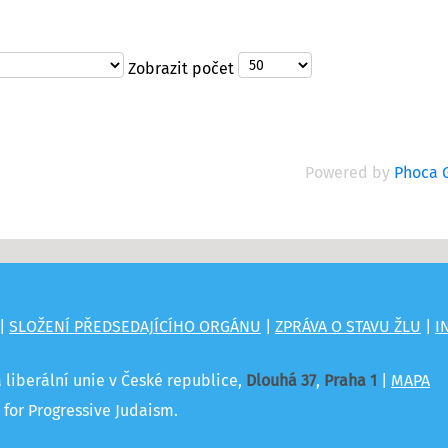
Zobrazit počet
Powered by
Phoca G
|
SLOŽENÍ PŘEDSEDAJÍCÍHO ORGÁNU
|
ZPRÁVA O STAVU ŽLU
|
I
á liberální unie v České republice,
Dlouhá 37
,
Praha 1
|
MAPA
for Progressive Judaism.