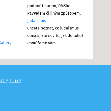
podpořit darem, DMSkou,
PayPalem či jiným způsobem.
Judaismus
Chcete poznat, co judaismus
obnáší, ale nevíte, jak do toho?
allery
Pomůžeme vám.
NFO@ZLU.CZ