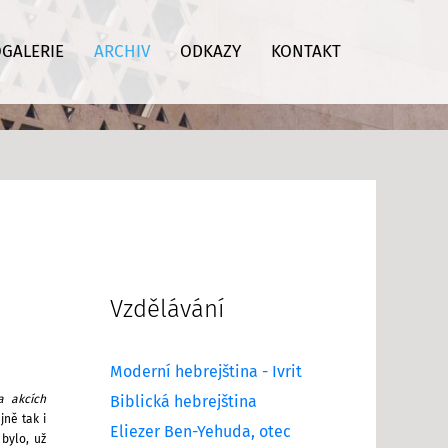
GALERIE
ARCHIV
ODKAZY
KONTAKT
Vzdělávání
Moderní hebrejština - Ivrit
a akcích
Biblická hebrejština
jně tak i
Eliezer Ben-Yehuda, otec
 bylo,
už