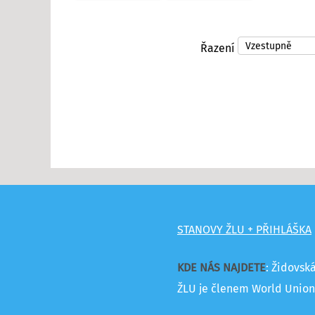
Řazení
STANOVY ŽLU + PŘIHLÁŠKA
KDE NÁS NAJDETE
: Židovsk
ŽLU je členem World Union 