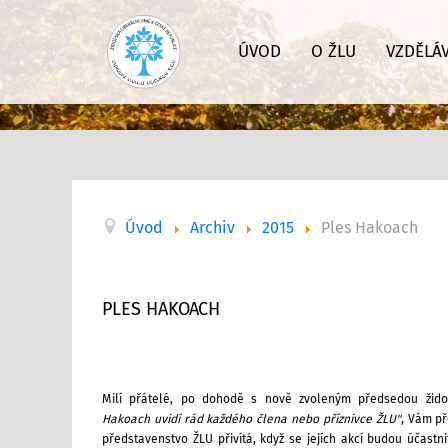
ÚVOD
O ŽLU
VZDĚLÁ
Úvod
Archiv
2015
Ples Hakoach
PLES HAKOACH
Milí přátelé,
po dohodě s nově zvoleným předsedou žido
Hakoach
uvidí rád
každého člena
nebo příznivce ŽLU"
, Vám 
představenstvo ŽLU přivítá,
když se jejích akcí
budou účastn