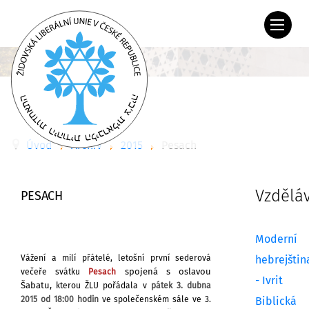
Úvod
Archiv
2015
Pesach
Vzdělá
PESACH
Moderní
Vážení a milí přátelé,
letošní první sederová
hebrejštin
spojená s oslavou
večeře svátku
Pesach
- Ivrit
Šabatu,
kterou ŽLU pořádala v
pátek 3. dubna
2015 od 18:00 hodin
ve společenském sále ve 3.
Biblická