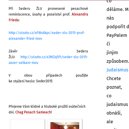
co
Při Sederu ŽLU pronesené pesachové
děláme. M
reminiscence, úvahy a poselství
prof.
Alexandra
nás
:
Frieda
podpořit 
http://ulozto.cz/xFWs6kpc/seder-zlu-2015-prof-
PayPalem
alexander-fried-mov
či
Závěr Sederu
jiným
ŽLU:
http://ulozto.cz/x3MZq5Ft/seder-zlu-2015-
způsobem
zaver-setkani-mov
Judaismus
V obou případech použijte
Chcete
ke stažení heslo:
Seder2015
poznat,
co
judaismus
Přejeme Vám klidné a hluboké prožití svátečních
dní.
Chag Pesach Sameach!
obnáší,
ale