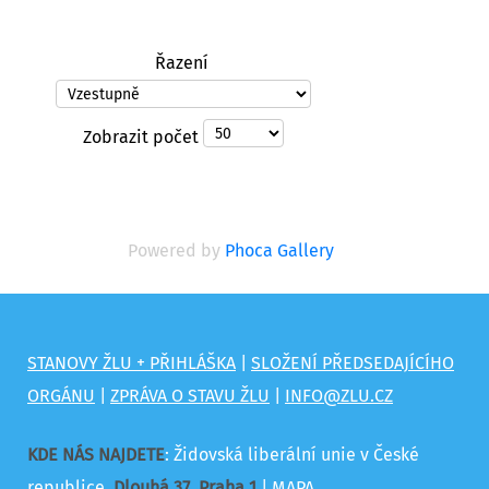
Řazení
Zobrazit počet
Powered by
Phoca Gallery
STANOVY ŽLU + PŘIHLÁŠKA
|
SLOŽENÍ PŘEDSEDAJÍCÍHO
ORGÁNU
|
ZPRÁVA O STAVU ŽLU
|
INFO@ZLU.CZ
KDE NÁS NAJDETE
: Židovská liberální unie v České
republice,
Dlouhá 37
,
Praha 1
|
MAPA