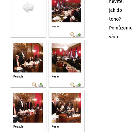
nevíte,
jak do
toho?
Pesach
Pomůžem
vám.
Pesach
Pesach
Pesach
Pesach