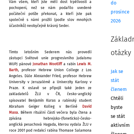
Vám všem,
kteří jste měli
dost trpělivosti a
do
pochopení, než se nám podařilo uvedené
prosince
počáteční potíže
překonat, a kteří jste pak
společně s námi prožili (podle slov mnohých
2026
účastníků)
neobyčejně krásný Seder.
Základ
otázky
Tímto letošním Sederem nás provedli
zástupci Světové unie progresivního judaismu
WUPJ pánové
Jonathan Wootliff
a rabín
Lewis M.
Barth
, profesor Hebrew Union College z Los
Jak se
Angeles. Dále
Alexander Fried
, profesor Hebrew
stát
University v Jeruzalémě a Univerzity Karlovy v
Praze. K oslavě se připojil také jeden ze
členem
zakladatelů ŽLU v ČR, česko-anglický
Chtěli
spisovatel
Benjamin Kuras
a rabínský student
Abraham Geiger Kolleg
v Berlíně
David
byste
Maxa
.
Během rituální části večera byla čtena a
se stát
zpívána
hebrejsko-(foneticko)-česko-
anglická pesachová Hagada, kterou vydala ŽLU v
aktivním
roce 2001 pod redakcí rabína Thomase Salamona