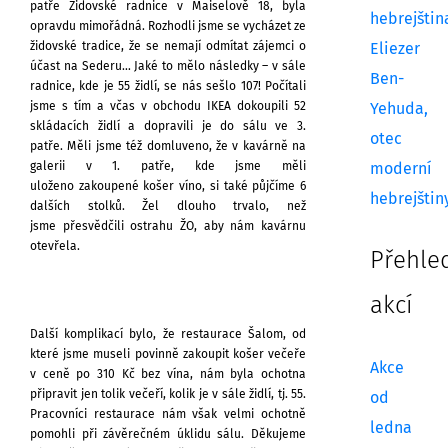
patře Židovské radnice v Maiselově 18, byla
hebrejštin
opravdu
mimořádná. Rozhodli jsme se vycházet ze
židovské tradice, že se nemají odmítat
zájemci
o
Eliezer
účast na Sederu… Jaké to mělo následky – v sále
Ben-
radnice, kde je 55 židlí,
se nás sešlo 107!
Počítali
jsme s tím a včas
v obchodu IKEA dokoupili 52
Yehuda,
skládacích židlí
a dopravili je
do sálu ve 3.
otec
patře.
Měli jsme též domluveno, že v kavárně na
galerii
v 1. patře,
kde jsme měli
moderní
uloženo
zakoupené košer víno, si také půjčíme 6
hebrejštin
dalších
stolků.
Žel dlouho trvalo, než
jsme
přesvědčili ostrahu ŽO, aby nám kavárnu
otevřela.
Přehle
akcí
Další komplikací bylo, že restaurace Šalom,
od
které jsme museli povinně zakoupit
košer večeře
Akce
v ceně po 310 Kč bez vína,
nám byla ochotna
připravit jen tolik večeří,
kolik je v sále židlí, tj. 55.
od
Pracovníci restaurace
nám však velmi ochotně
ledna
pomohli
při závěrečném úklidu sálu. Děkujeme