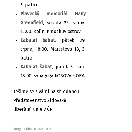
3. patro
Plavecký memoriál Hany
Greenfield
, sobota 23. srpna,
12:00, Kolín, Kmochův ostrov
Kabalat šabat
, pátek 29.
srpna, 18:00, Maiselova 18, 3.
patro
Kabalat šabat
, pátek 5. září,
18:00, synagoga KOSOVA HORA
Těšíme se s Vámi na shledanou!
Představenstvo Židovské
liberální unie v ČR
úterý, 11 březen 2025 11:13