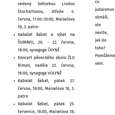
co
vedený lektorkou Lindou
judaismus
Štucbartovou, středa 4.
obnáší,
června, 17:00-20:00, Maiselova
ale
18, 3. patro
nevíte,
Kabalat šabat a výlet na
jak do
ŠUMAVU
, 20. - 22. června,
toho?
18:00, synagoga ČKYNĚ
Pomůžem
Koncert pěveckého sboru ŽLU
vám.
Rimon
, neděle 22. června,
16:00, synagoga VOLYNĚ
Kabalat šabat
, pátek 27.
června, 18:00, Maiselova 18, 3.
patro
Kabalat šabat
, pátek 25.
července, 18:00, Maiselova 18,