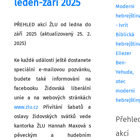
leden-září 2025
Moderní
hebrejštin
PŘEHLED akcí ŽLU od ledna do
- Ivrit
září 2025 (aktualizovaný 25. 2.
Biblická
2025)
hebrejštin
Eliezer
Ke každé události ještě dostanete
Ben-
speciální e-mailovou pozvánku,
Yehuda,
budete také informování na
otec
facebooku Židovská liberální
moderní
unie a na webových stránkách
hebrejštin
www.zlu.cz
Přivítání šabatů a
oslavy židovských svátků vede
Přehle
kantorka ŽLU Hannah Maxová s
akcí
pěveckým a hudebním