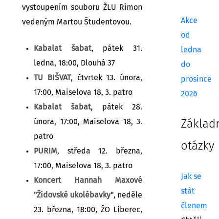
vystoupením souboru ŽLU Rimon
Akce
vedeným Martou Študentovou.
od
Kabalat šabat
, pátek 31.
ledna
ledna, 18:00, Dlouhá 37
do
TU BIŠVAT
, čtvrtek 13. února,
prosince
17:00, Maiselova 18, 3. patro
2026
Kabalat šabat
, pátek 28.
února, 17:00, Maiselova 18, 3.
Základ
patro
otázky
PURIM
, středa 12. března,
17:00, Maiselova 18, 3. patro
Jak se
Koncert Hannah Maxové
stát
"Židovské ukolébavky"
, neděle
členem
23. března, 18:00, ŽO Liberec,