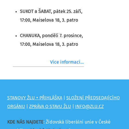
SUKOT a ŠABAT
, pátek 25. září,
17:00, Maiselova 18, 3. patro
CHANUKA
, pondělí 7. prosince,
17:00, Maiselova 18, 3. patro
Více informací...
STANOVY ŽLU + PŘIHLÁŠKA
|
SLOŽENÍ PŘEDSEDAJÍCÍHO
ORGÁNU
|
ZPRÁVA O STAVU ŽLU
|
INFO@ZLU.CZ
KDE NÁS NAJDETE
: Židovská liberální unie v České