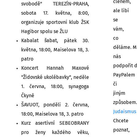
členem,
svobodě" TEREZÍN-PRAHA
,
ale líbí
sobota 17. května, 8:00,
se
organizuje sportovní klub ŽSK
vám,
Hagibor spolu se ŽLU
co
Kabalat šabat
, pátek 30.
děláme. M
května, 18:00, Maiselova 18, 3.
nás
patro
podpořit 
Koncert Hannah Maxové
PayPalem
"Židovské ukolébavky"
, neděle
či
1. června, 18:00, synagoga
jiným
Čkyně
způsobem
ŠAVUOT
, pondělí 2. června,
Judaismus
18:00, Maiselova 18, 3. patro
Chcete
Kurz asertivní SEBEOBRANY
poznat,
pro ženy každého věku,