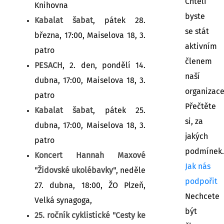
Chtěli
Knihovna
byste
Kabalat šabat
, pátek 28.
se stát
března, 17:00, Maiselova 18, 3.
aktivním
patro
členem
PESACH
, 2. den, pondělí 14.
naší
dubna, 17:00, Maiselova 18, 3.
organizac
patro
Přečtěte
Kabalat šabat
, pátek 25.
si, za
dubna, 17:00, Maiselova 18, 3.
jakých
patro
podmínek.
Koncert Hannah Maxové
Jak nás
"Židovské ukolébavky"
, neděle
podpořit
27. dubna, 18:00, ŽO Plzeň,
Nechcete
Velká synagoga,
být
25. ročník cyklistické "Cesty ke