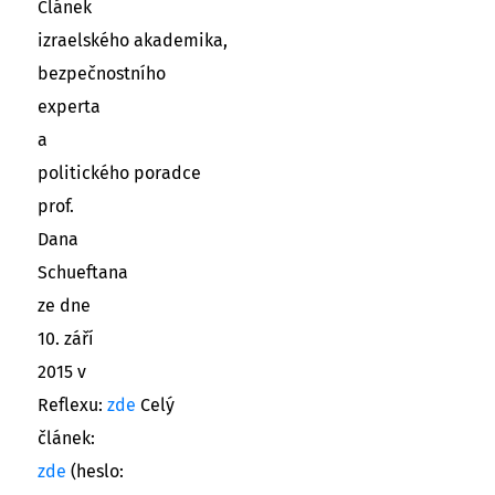
Článek
izraelského akademika,
bezpečnostního
experta
a
politického poradce
prof.
Dana
Schueftana
ze dne
10. září
2015 v
Reflexu:
zde
Celý
článek:
zde
(heslo: