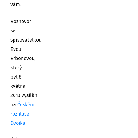
vám.
Rozhovor
se
spisovatelkou
Evou
Erbenovou,
který
byl 6.
května
2013 vysílán
na
Českém
rozhlase
Dvojka