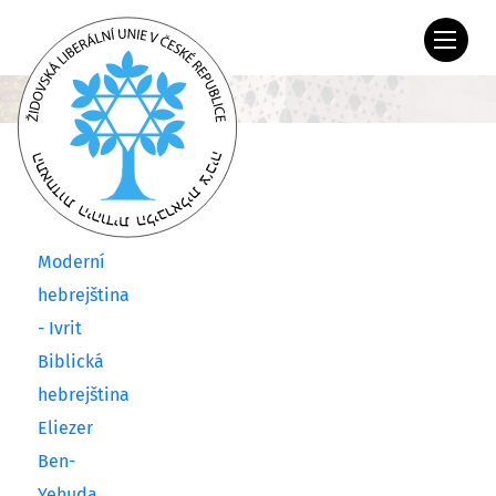
Vzdělávání
Moderní
hebrejština
- Ivrit
Biblická
hebrejština
Eliezer
Ben-
Yehuda,