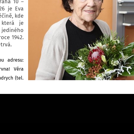
raha 10 –
026 je Eva
číně, kde
která je
jediného
roce 1942.
trvá.
ou adresu:
vna! Věra
drych (tel.