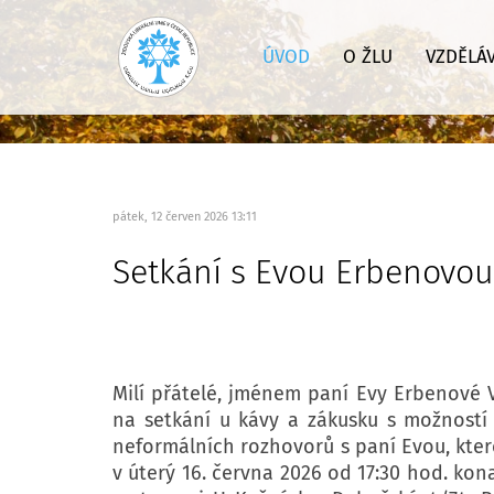
ÚVOD
O ŽLU
VZDĚLÁ
pátek, 12 červen 2026 13:11
Setkání s Evou Erbenovou 
Milí přátelé, jménem paní Evy Erbenové 
na setkání u kávy a zákusku s možností
neformálních rozhovorů s paní Evou, kte
v úterý 16. června 2026 od 17:30 hod. kona