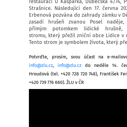
restauraci U Kašpárka, Dubečská 4/74, P
Strašnice. Následující den 17. června 2
Erbenová pozvána do zahrady zámku v Dě
zasadí hrušeň zvanou Posel naděje, 
přímým potomkem lidické hrušně, 
stromu, který přežil zniční obce Lidice v 
Tento strom je symbolem života, který pře
Potvrďte, prosím, svou účast na e-mailov
info@zlu.cz
,
info@zlu.cz
do neděle 14. čer
Hroudová (tel. +420 728 720 748), František Fen
+420 739 776 660). ŽLU v ČR
Média