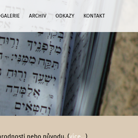
GALERIE
ARCHIV
ODKAZY
KONTAKT
národnosti nebo původu. (
více...
)