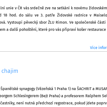
rální unie v ČR vás srdečně zve na setkání k novému židovské
d 18 hod.
do sálu ve 3. patře Židovské radnice v Maiselo
á. Vystoupí pěvecký sbor ŽLU Rimon. Ve společenské části 
dem a další pohoštění, které pro vás připraví košer restaurac
Více infor
 chajim
Španělské synagogy (Vězeňská 1 Praha 1) na ŠACHRIT a MUSA
eorgem Schlesingerem
(Bejt Praha) a profesorem
Ralphem Se
častníky, není nutná předchozí regostrace, pokud jdete poprv