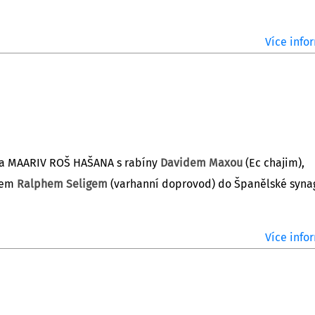
Více infor
a MAARIV ROŠ HAŠANA s rabíny
Davidem Maxou
(Ec chajim),
orem
Ralphem Seligem
(varhanní doprovod) do Španělské syna
Více infor