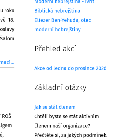
Moderní hebrejština - Ivrit
mu roku
Biblická hebrejština
vě 18.
Eliezer Ben-Yehuda, otec
oslavy
moderní hebrejštiny
e Šalom
Přehled akcí
mací...
Akce od ledna do prosince 2026
Základní otázky
Jak se stát členem
F ROŠ
Chtěli byste se stát aktivním
ligem
členem naší organizace?
é,
Přečtěte si, za jakých podmínek.