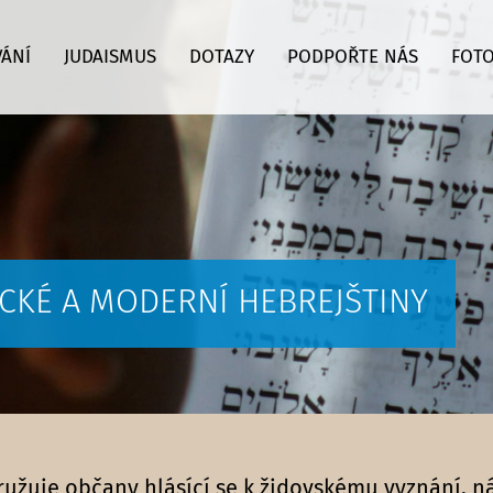
VÁNÍ
JUDAISMUS
DOTAZY
PODPOŘTE NÁS
FOTO
LICKÉ A MODERNÍ HEBREJŠTINY
družuje občany hlásící se k židovskému vyznání, 