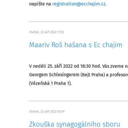
napište na
registration@ecchajim.cz
.
čtvrtek, 22 září 2022 17:03
Maariv Roš hašana s Ec chajim
V neděli
25. září 2022 od 18:30 hod.
Vás zveme n
Georgem Schlesingerem
(Bejt Praha) a profes
(Vězeňská 1 Praha 1).
čtvrtek, 22 září 2022 16:59
Zkouška synagogálního sboru