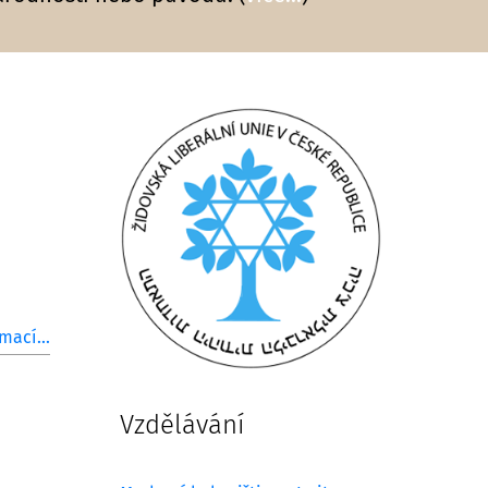
mací...
Vzdělávání