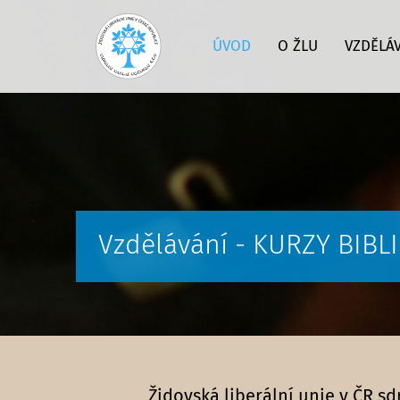
ÚVOD
O ŽLU
VZDĚLÁ
Vzdělávání - KURZY BIB
Židovská liberální unie v ČR s