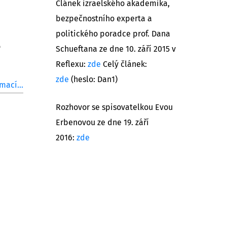
Článek izraelského akademika,
bezpečnostního experta a
politického poradce prof. Dana
o
Schueftana ze dne 10. září 2015 v
Reflexu:
zde
Celý článek:
zde
(heslo: Dan1)
mací...
Rozhovor se spisovatelkou Evou
Erbenovou ze dne 19. září
2016:
zde