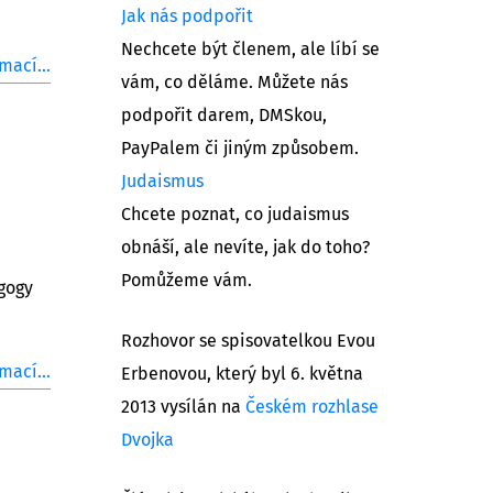
Jak nás podpořit
Nechcete být členem, ale líbí se
mací...
vám, co děláme. Můžete nás
podpořit darem, DMSkou,
PayPalem či jiným způsobem.
Judaismus
Chcete poznat, co judaismus
obnáší, ale nevíte, jak do toho?
Pomůžeme vám.
gogy
Rozhovor se spisovatelkou Evou
mací...
Erbenovou, který byl 6. května
2013 vysílán na
Českém rozhlase
Dvojka