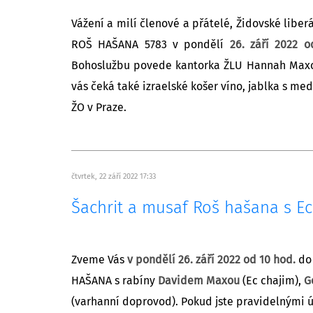
Vážení a milí členové a přátelé, Židovské libe
ROŠ HAŠANA 5783 v pondělí
26. září 2022 o
Bohoslužbu povede kantorka ŽLU Hannah Maxov
vás čeká také izraelské košer víno, jablka s me
ŽO v Praze.
čtvrtek, 22 září 2022 17:33
Šachrit a musaf Roš hašana s Ec
Zveme Vás
v pondělí 26. září 2022 od 10 hod.
do 
HAŠANA s rabíny
Davidem Maxou
(Ec chajim),
G
(varhanní doprovod). Pokud jste pravidelnými ú