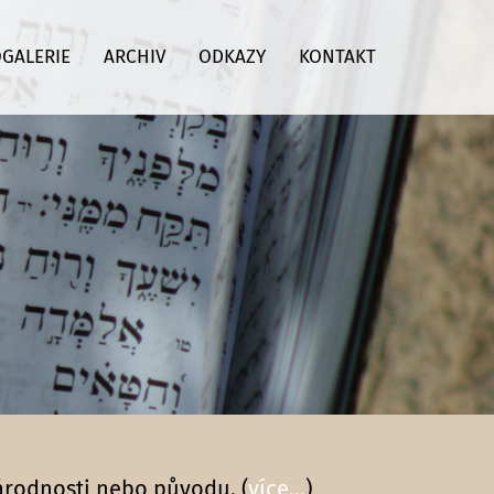
GALERIE
ARCHIV
ODKAZY
KONTAKT
národnosti nebo původu. (
více...
)