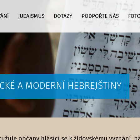
VÁNÍ
JUDAISMUS
DOTAZY
PODPOŘTE NÁS
FOTO
LICKÉ A MODERNÍ HEBREJŠTINY
družuje občany hlásící se k židovskému vyznání, 