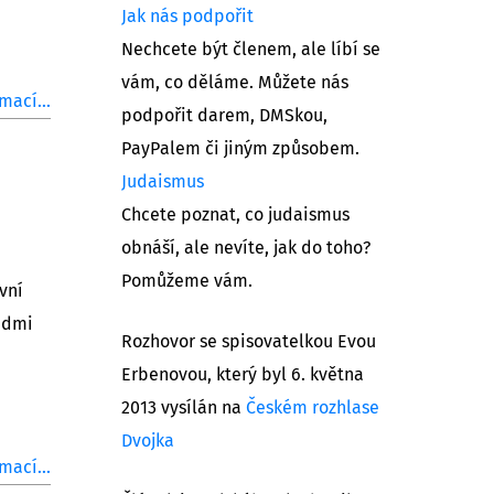
Jak nás podpořit
Nechcete být členem, ale líbí se
vám, co děláme. Můžete nás
mací...
podpořit darem, DMSkou,
PayPalem či jiným způsobem.
Judaismus
Chcete poznat, co judaismus
obnáší, ale nevíte, jak do toho?
Pomůžeme vám.
vní
sedmi
Rozhovor se spisovatelkou Evou
Erbenovou, který byl 6. května
2013 vysílán na
Českém rozhlase
Dvojka
mací...