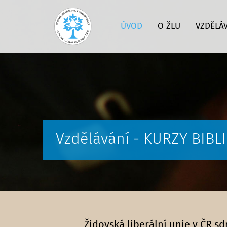
ÚVOD
O ŽLU
VZDĚLÁ
Vzdělávání - KURZY BIB
Židovská liberální unie v ČR s