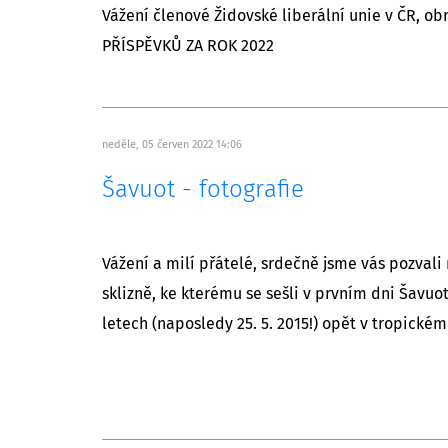
Vážení členové Židovské liberální unie v ČR, o
PŘÍSPĚVKŮ ZA ROK 2022
neděle, 05 červen 2022 14:06
Šavuot - fotografie
Vážení a milí přátelé, srdečně jsme vás pozvali
sklizně, ke kterému se sešli v prvním dni Šavuot
letech (naposledy 25. 5. 2015!) opět v tropické