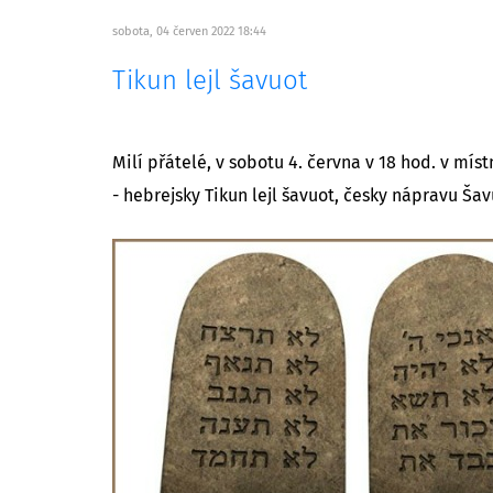
sobota, 04 červen 2022 18:44
Tikun lejl šavuot
Milí přátelé, v sobotu 4. června v 18 hod. v mís
- hebrejsky Tikun lejl šavuot, česky nápravu Ša