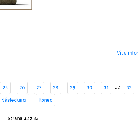
Více infor
32
25
26
27
28
29
30
31
33
Následující
Konec
Strana 32 z 33