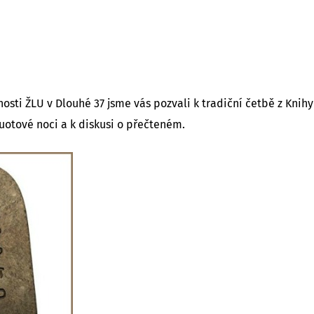
tnosti ŽLU v Dlouhé 37 jsme vás pozvali k tradiční četbě z Knih
vuotové noci a k diskusi o přečteném.