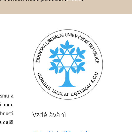
ismu a
rý bude
bnosti
Vzdělávání
a další