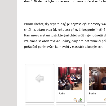
domů. Následně bylo podáváno purimové občerstvení s h
PURIM (hebrejsky פּוּרִים = losy)
je nejveselejší židovský sv
chtěl 13. adaru 3405 (tj. roku 355 př. o. l.) bezpodmíneč
Hamanovo metání losů, kterými chtěl určit nejvhodnější den
vzájemné se obdarovávání dárky, dary pro potřebné či pří
pořádání purimových karnevalů v maskách a kostýmech.
Purim
Purim