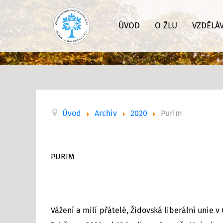
ÚVOD
O ŽLU
VZDĚLÁ
Úvod
Archiv
2020
Purim
PURIM
Vážení a milí přátelé, Židovská liberální unie 