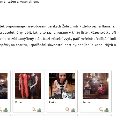
amantašen a košer vínem.
átek připomínající vysvobození perských Židů z intrik zlého vezíra Hamana, 
ně a absolutně vyhubit, jak je to zaznamenáno v
knize Ester
. Název svátku p
 pro svůj zamýšlený plán. Mezi sváteční zvyky patří veřejné předčítání knih
spěvky na charitu, uspořádání slavnostní hostiny, popíjení alkoholických 
Purim
Purim
Purim