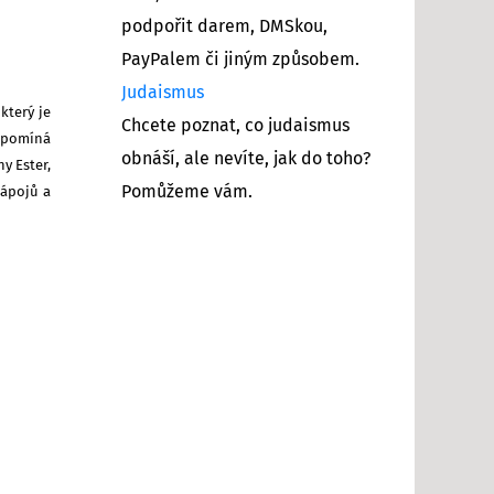
podpořit darem, DMSkou,
PayPalem či jiným způsobem.
Judaismus
který je
Chcete poznat, co judaismus
řipomíná
obnáší, ale nevíte, jak do toho?
y Ester,
Pomůžeme vám.
nápojů a