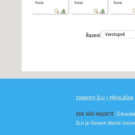
Purim
Purim
Purim
Řazení
STANOVY ŽLU + PŘIHLÁŠKA
KDE NÁS NAJDETE
: Židovsk
ŽLU je členem World Union 