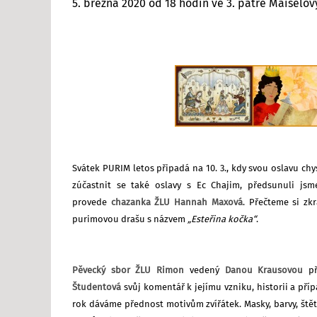
5. března 2020 od 18 hodin
ve 3. patře Maiselovy
Svátek PURIM letos připadá na 10. 3., kdy svou oslavu c
zúčastnit se také oslavy s Ec Chajim, předsunuli js
provede
chazanka ŽLU Hannah Maxová
. Přečteme si zk
purimovou drašu s názvem
„Esteřina kočka“
.
Pěvecký sbor ŽLU Rimon
vedený
Danou Krausovou
p
Študentová
svůj komentář k jejímu vzniku, historii a p
rok dáváme přednost motivům zvířátek. Masky, barvy, štět