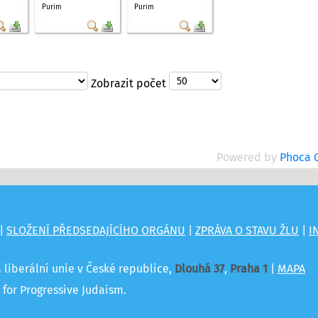
Purim
Purim
Zobrazit počet
Powered by
Phoca G
|
SLOŽENÍ PŘEDSEDAJÍCÍHO ORGÁNU
|
ZPRÁVA O STAVU ŽLU
|
I
á liberální unie v České republice,
Dlouhá 37
,
Praha 1
|
MAPA
for Progressive Judaism.