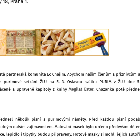
 18, Praha 1.
hystá partnerská komunita Ec Chajim. Abychom našim členům a příznivcům 
me purimové setkání ŽLU na 5. 3. Oslavou svátku PURIM v ŽLU dne 5.
rácené a upravené kapitoly z knihy
Megilat Ester
. Chazanka poté předne
řednesl několik písní s purimovými náměty. Před každou písní poda
řípadným dalším zajímavostem. Malování masek bylo určeno především děte
ce, lepidlo i třpytky budou připraveny. Hotové masky si mohli jejich autoř