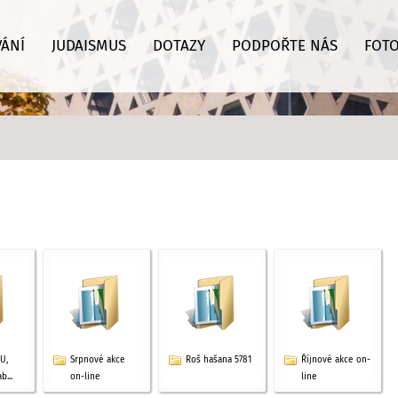
VÁNÍ
JUDAISMUS
DOTAZY
PODPOŘTE NÁS
FOTO
U,
Srpnové akce
Roš hašana 5781
Říjnové akce on-
b...
on-line
line