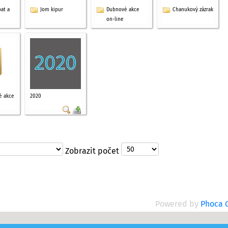
bat a
Jom kipur
Dubnové akce
Chanukový zázrak
on-line
é akce
2020
Zobrazit počet
Powered by
Phoca G