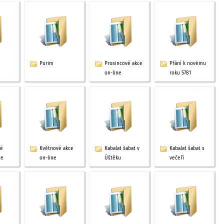
Purim
Prosincové akce
Přání k novému
on-line
roku 5781
vé
Květnové akce
Kabalat šabat v
Kabalat šabat s
ne
on-line
Úštěku
večeří