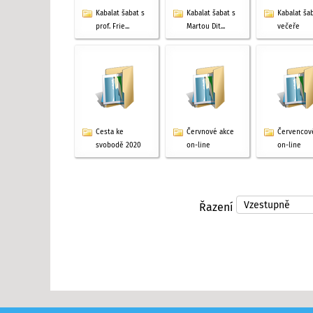
Kabalat šabat s
Kabalat šabat s
Kabalat ša
prof. Frie...
Martou Dit...
večeře
Cesta ke
Červnové akce
Červencov
svobodě 2020
on-line
on-line
Řazení