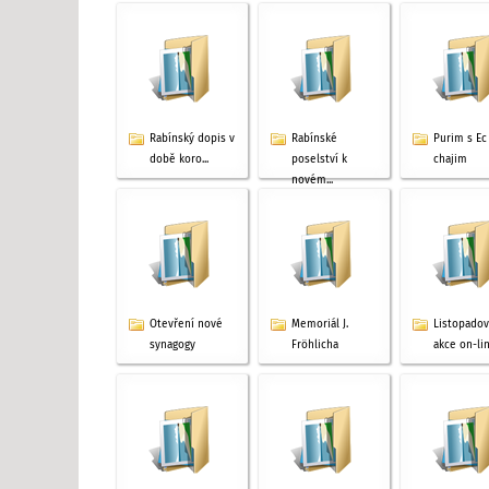
Rabínský dopis v
Rabínské
Purim s Ec
době koro...
poselství k
chajim
novém...
Otevření nové
Memoriál J.
Listopado
synagogy
Fröhlicha
akce on-li