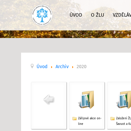
ÚVOD
O ŽLU
VZDĚLÁ
Úvod
Archiv
2020
Zářijové akce on-
Založení ŽL
line
Šavuot a Ka