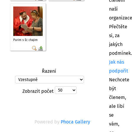
členem
naší
organizac
Přečtěte
si, za
Purim s Ec chajim
jakých
podmínek.
Jak nás
podpořit
Řazení
Nechcete
být
Zobrazit počet
členem,
ale líbí
se
Powered by
Phoca Gallery
vám,