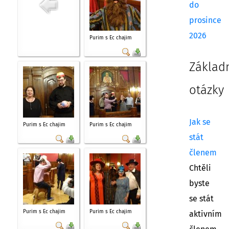
do
prosince
2026
Purim s Ec chajim
Základ
otázky
Jak se
Purim s Ec chajim
Purim s Ec chajim
stát
členem
Chtěli
byste
se stát
Purim s Ec chajim
Purim s Ec chajim
aktivním