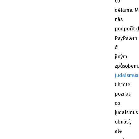
co
děláme. M
nás
podpořit 
PayPalem
či
jiným
způsobem
Judaismus
Chcete
poznat,
co
judaismus
obnáší,
ale