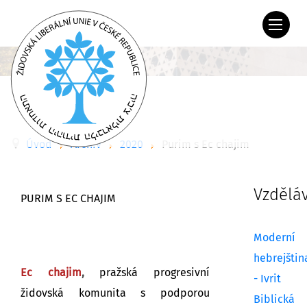
Úvod
Archiv
2020
Purim s Ec chajim
Vzdělá
PURIM S EC CHAJIM
Moderní
hebrejštin
Ec chajim
,
pražská progresivní
- Ivrit
židovská komunita s podporou
Biblická