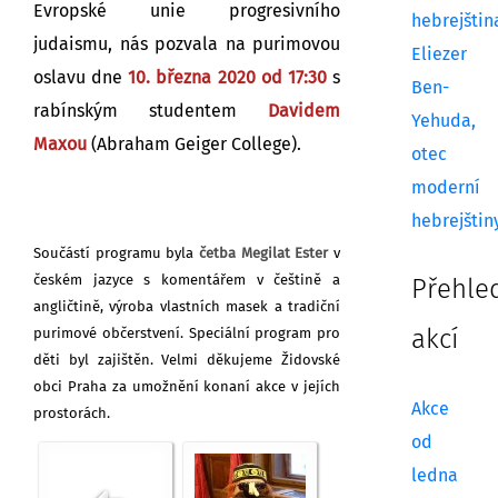
Evropské unie progresivního
hebrejštin
judaismu, nás pozvala na purimovou
Eliezer
oslavu dne
10. března 2020 od 17:30
s
Ben-
rabínským studentem
Davidem
Yehuda,
Maxou
(Abraham Geiger College).
otec
moderní
hebrejštin
Součástí programu byla
četba Megilat Ester
v
českém jazyce s komentářem v češtině a
Přehle
angličtině, výroba vlastních masek a tradiční
purimové občerstvení. Speciální program pro
akcí
děti byl zajištěn. Velmi děkujeme Židovské
obci Praha za umožnění konaní akce v jejích
Akce
prostorách.
od
ledna