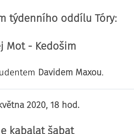
m týdenního oddílu Tóry:
j Mot - Kedošim
studentem
Davidem Maxou
.
 května 2020, 18 hod.
e kabalat šabat