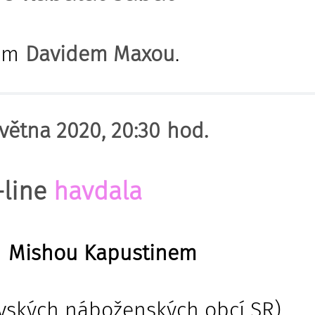
nem
Davidem Maxou
.
větna 2020, 20:30 hod.
-line
havdala
m
Mishou Kapustinem
ovských náboženských obcí SR).