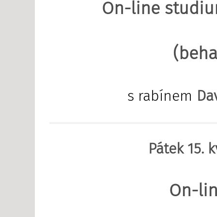
On-line studiu
(beha
s rabínem
Da
Pátek 15. 
On-lin