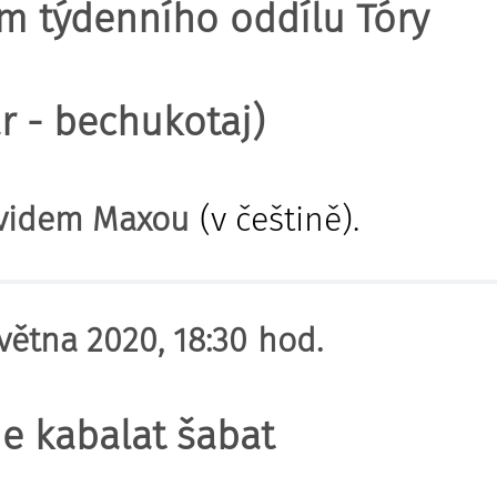
m týdenního oddílu Tóry
r - bechukotaj)
videm Maxou
(v češtině).
května 2020, 18:30 hod.
e k
abalat šabat