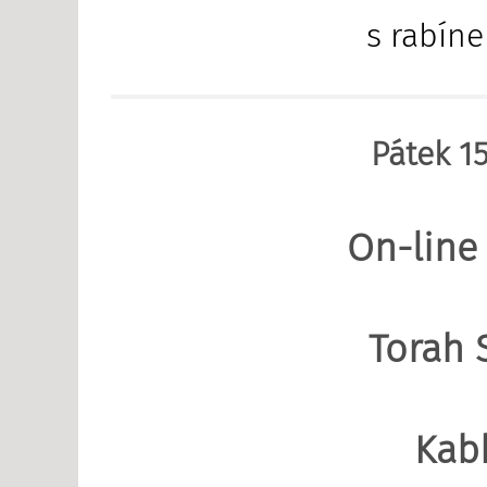
s rabín
Pátek 15
On-line
Torah 
Kab