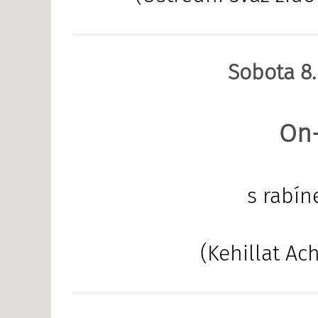
Sobota 8.
On-
s rabí
(Kehillat Ac