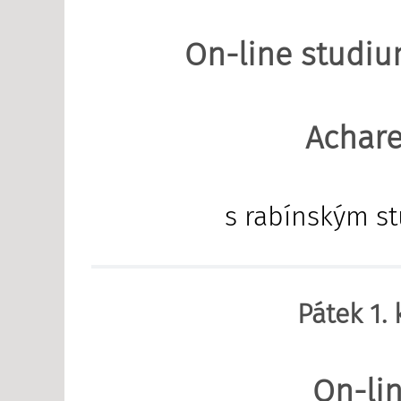
On-line studiu
Achare
s rabínským 
Pátek 1.
On-lin