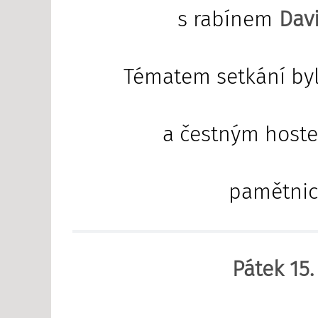
s rabínem
Dav
Tématem setkání byl
a čestným host
pamětnice
Pátek 15.