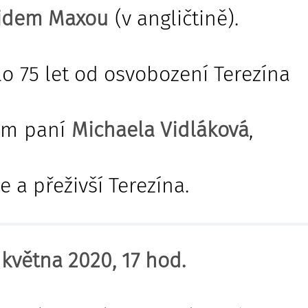
idem Maxou
(v angličtině).
o 75 let od osvobození Terezína
em paní
Michaela Vidláková
,
 a přeživší Terezína.
 května 2020, 17 hod.