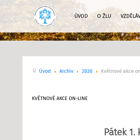
ÚVOD
O ŽLU
VZDĚLÁ
Úvod
Archiv
2020
Květnové akce on
KVĚTNOVÉ AKCE ON-LINE
Pátek 1.