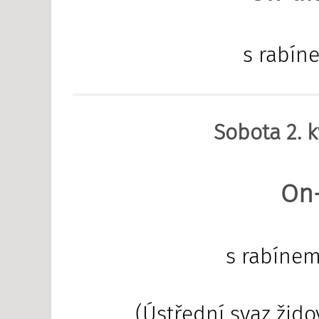
s rabí
Sobota 2. k
On
s rabíne
(Ústřední svaz žid