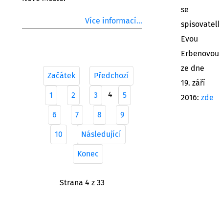
se
Více informací...
spisovatel
Evou
Erbenovou
ze dne
Začátek
Předchozí
19. září
4
1
2
3
5
2016:
zde
6
7
8
9
10
Následující
Konec
Strana 4 z 33