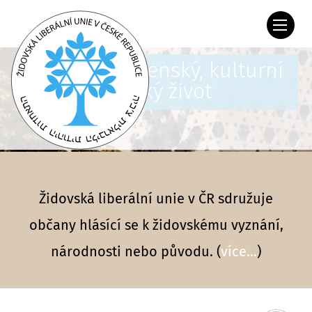
ŽLU ... náboženský, kulturní
a společenský život
Židovská liberální unie v ČR sdružuje
občany hlásící se k židovskému vyznání,
národnosti nebo původu. (
více...
)