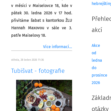
hebrejštin
v měsíci v Maiselovce 18, kde v
pátek 30. ledna 2026 v 17 hod.
Přehle
přivítáme
šabat s kantorkou ŽLU
Hannah Maxovou
v sále ve 3.
akcí
patře Maiselovy 18.
Akce
Více informací...
od
středa, 28 leden 2026 11:36
ledna
do
Tubišvat - fotografie
prosince
2026
Základ
otázky