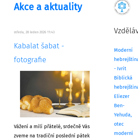
Akce a aktuality
Vzdělá
středa, 28 leden 2026 11:43
Kabalat šabat -
Moderní
fotografie
hebrejštin
- Ivrit
Biblická
hebrejštin
Eliezer
Ben-
Yehuda,
otec
Vážení a milí přátelé, srdečně Vás
moderní
zveme na tradiční poslední pátek