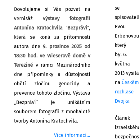
se
Dovolujeme si Vás pozvat na
spisovatel
vernisáž
výstavy fotografií
Evou
Antonína Kratochvíla "Bezpráví"
,
Erbenovou
která se koná za přítomnosti
který
autora dne
9. prosince 2025 od
byl 6.
18:30 hod. ve Wieserově domě v
května
Terezíně
v rámci Mezinárodního
2013 vysíl
dne připomínky a důstojnosti
na
Českém
obětí zločinu genocidy a
rozhlase
prevence tohoto zločinu. Výstava
Dvojka
„Bezpráví“ je unikátním
souborem fotografií z mnohaleté
Článek
tvorby Antonína Kratochvíla.
izraelské
Více informací...
bezpečnos