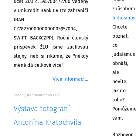
účet ŽLU
č. 5957004/2700 vedený
způsobem
v UniCredit Bank ČR (ze zahraničí
Judaismus
IBAN:
Chcete
CZ7827000000000005957004,
poznat,
SWIFT: BACXCZPP). Roční členský
co
příspěvek ŽLU jsme zachovali
judaismus
stejný, neb si říkáme, že "někdy
obnáší,
méně dá celkově více".
ale
Více informací...
nevíte,
jak do
pondělí, 08 prosinec 2025 11:08
toho?
Výstava fotografií
Pomůžem
vám.
Antonína Kratochvíla
Rozhovor