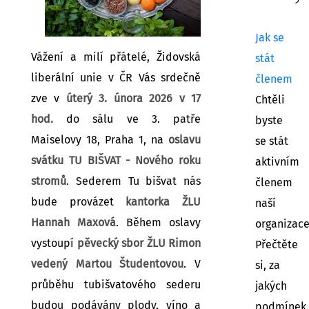
Jak se
Vážení a milí přátelé, Židovská
stát
liberální unie v ČR Vás srdečně
členem
zve v
úterý 3. února 2026 v 17
Chtěli
hod.
do sálu ve 3. patře
byste
Maiselovy 18, Praha 1, na
oslavu
se stát
svátku TU BIŠVAT - Nového roku
aktivním
stromů
. Sederem Tu bišvat nás
členem
bude provázet
kantorka ŽLU
naší
Hannah Maxová
. Během oslavy
organizac
vystoupí
pěvecký sbor ŽLU Rimon
Přečtěte
vedený Martou Študentovou
. V
si, za
průběhu tubišvatového sederu
jakých
budou podávány plody, víno a
podmínek.