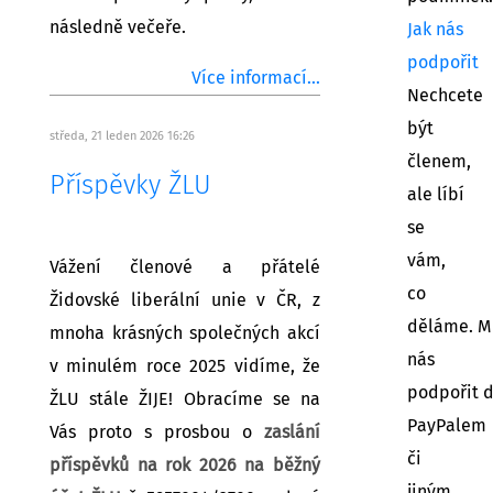
následně večeře.
Jak nás
podpořit
Více informací...
Nechcete
být
středa, 21 leden 2026 16:26
členem,
Příspěvky ŽLU
ale líbí
se
vám,
Vážení členové a přátelé
co
Židovské liberální unie v ČR, z
děláme. M
mnoha krásných společných akcí
nás
v minulém roce 2025 vidíme, že
podpořit 
ŽLU stále ŽIJE! Obracíme se na
PayPalem
Vás proto s prosbou o
zaslání
či
příspěvků na rok 2026 na běžný
jiným