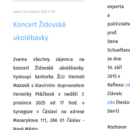
experta
pátek, 05 prosinec 2025 11:18
a
Koncert Židovské
politickéh
prof.
ukolébavky
Dana
Schueftan
ze dne
Zveme všechny zájemce na
10. září
koncert Židovské ukolébavky
.
2015 v
Vystoupí
kantorka ŽLU Hannah
Reflexu:
z
Maxová
s klavírním doprovodem
článek:
Veroniky Ptáčkové v neděli 7.
zde
(heslo:
prosince 2025 od 17 hod
. v
Dan1)
Synagoze v Čáslavi na adrese
Masarykova 111, 286 01 Čáslav -
Rozhovor
Nové Město.