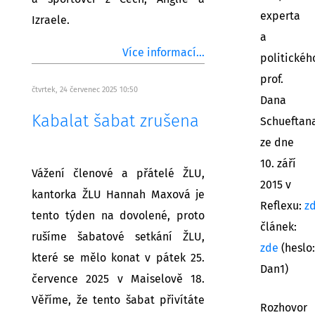
experta
Izraele.
a
Více informací...
politickéh
prof.
čtvrtek, 24 červenec 2025 10:50
Dana
Kabalat šabat zrušena
Schueftan
ze dne
10. září
Vážení členové a přátelé ŽLU,
2015 v
kantorka ŽLU Hannah Maxová je
Reflexu:
z
tento týden na dovolené, proto
článek:
rušíme šabatové setkání ŽLU,
zde
(heslo:
které se mělo konat v pátek 25.
Dan1)
července 2025 v Maiselově 18.
Věříme, že tento šabat přivítáte
Rozhovor