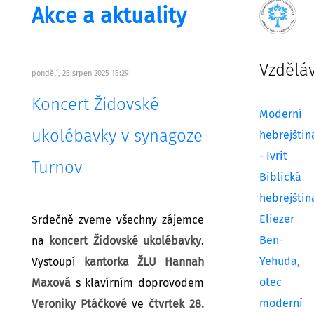
Akce a aktuality
Vzdělá
pondělí, 25 srpen 2025 15:29
Koncert Židovské
Moderní
ukolébavky v synagoze
hebrejštin
- Ivrit
Turnov
Biblická
hebrejštin
Eliezer
Srdečně zveme všechny zájemce
Ben-
na
koncert Židovské ukolébavky
.
Yehuda,
Vystoupí
kantorka ŽLU Hannah
otec
Maxová
s klavírním doprovodem
moderní
Veroniky Ptáčkové
ve
čtvrtek 28.