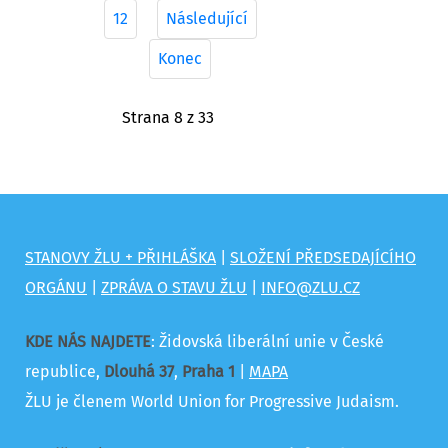
12
Následující
Konec
Strana 8 z 33
STANOVY ŽLU + PŘIHLÁŠKA
|
SLOŽENÍ PŘEDSEDAJÍCÍHO
ORGÁNU
|
ZPRÁVA O STAVU ŽLU
|
INFO@ZLU.CZ
KDE NÁS NAJDETE
: Židovská liberální unie v České
republice,
Dlouhá 37
,
Praha 1
|
MAPA
ŽLU je členem World Union for Progressive Judaism.