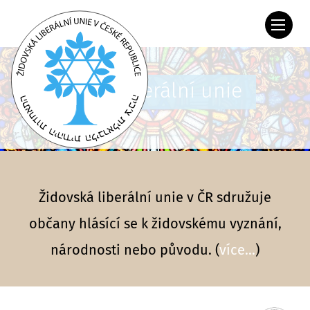
Židovská liberální unie
Židovská liberální unie v ČR sdružuje
občany hlásící se k židovskému vyznání,
národnosti nebo původu. (
více...
)