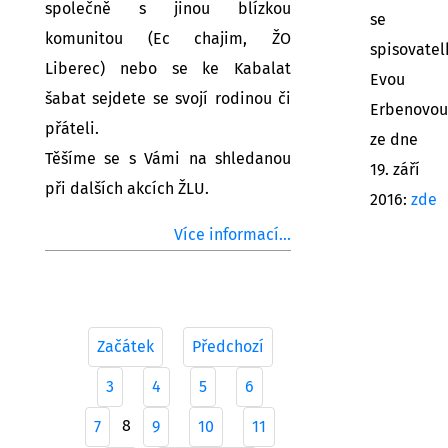
společně s jinou blízkou
se
komunitou (Ec chajim, ŽO
spisovatel
Liberec) nebo se ke Kabalat
Evou
šabat sejdete se svojí rodinou či
Erbenovou
přáteli.
ze dne
Těšíme se s Vámi na shledanou
19. září
při dalších akcích ŽLU.
2016:
zde
Více informací...
Začátek
Předchozí
3
4
5
6
8
7
9
10
11