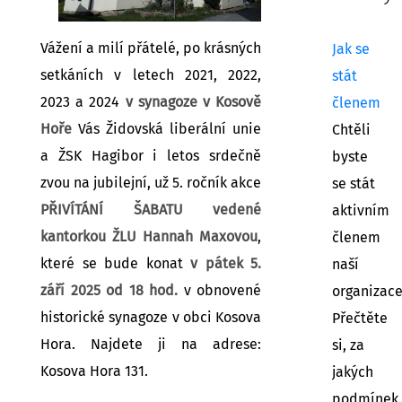
Vážení a milí přátelé, po krásných
Jak se
setkáních v letech 2021, 2022,
stát
2023 a 2024
v synagoze v Kosově
členem
Hoře
Vás Židovská liberální unie
Chtěli
a ŽSK Hagibor i letos srdečně
byste
zvou na jubilejní, už 5. ročník akce
se stát
PŘIVÍTÁNÍ ŠABATU vedené
aktivním
kantorkou ŽLU Hannah Maxovou
,
členem
které se bude konat
v pátek 5.
naší
září 2025 od 18 hod.
v obnovené
organizac
historické synagoze v obci Kosova
Přečtěte
Hora. Najdete ji na adrese:
si, za
Kosova Hora 131.
jakých
podmínek.