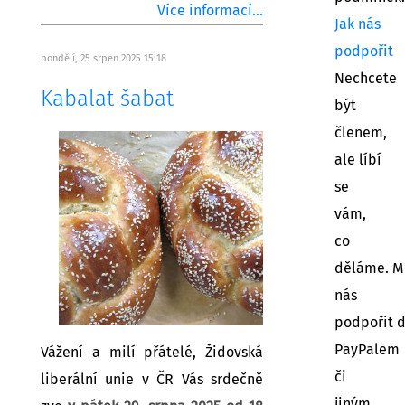
Více informací...
Jak nás
podpořit
pondělí, 25 srpen 2025 15:18
Nechcete
Kabalat šabat
být
členem,
ale líbí
se
vám,
co
děláme. M
nás
podpořit 
PayPalem
Vážení a milí přátelé, Židovská
či
liberální unie v ČR Vás srdečně
jiným