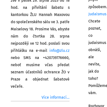
zve
v pátek 29. srpna 2025 od 18
způsobem
hod.
na
přivítání šabatu s
Judaismus
kantorkou ŽLU Hannah Maxovou
Chcete
do společenského sálu ve 3. patře
poznat,
Maiselovy 18. Prosíme Vás, abyste
co
nám do čtvrtka 28. srpna
judaismus
nejpozději ve 12 hod. poslali svou
obnáší,
přihlášku na e-mail
info@zlu.cz
ale
nebo SMS na +420739776660,
nevíte,
neboť musíme včas předat
jak do
seznam účastníků ochrance ŽO v
toho?
Praze a objednat šabatové
Pomůžem
večeře.
vám.
Více informací...
Rozhovor