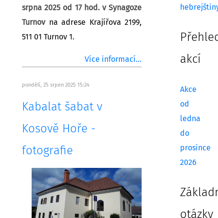
hebrejštin
srpna 2025 od 17 hod. v Synagoze
Turnov
na adrese Krajířova 2199,
Přehle
511 01 Turnov 1.
akcí
Více informací...
pondělí, 25 srpen 2025 15:24
Akce
od
Kabalat šabat v
ledna
Kosově Hoře -
do
prosince
fotografie
2026
Základ
otázky