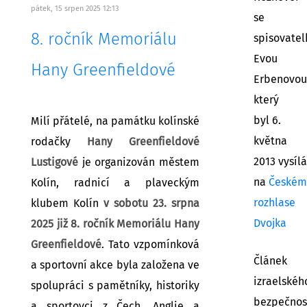
pátek, 15 srpen 2025 12:13
se
8. ročník Memoriálu
spisovatel
Evou
Hany Greenfieldové
Erbenovou
který
byl 6.
Milí přátelé, na památku kolínské
května
rodačky
Hany Greenfieldové
2013 vysíl
Lustigové
je organizován městem
na
Českém
Kolín, radnicí a plaveckým
rozhlase
klubem Kolín
v sobotu 23. srpna
Dvojka
2025 již 8. ročník Memoriálu Hany
Greenfieldové
. Tato vzpomínková
Článek
a sportovní akce byla založena ve
izraelské
spolupráci s pamětníky, historiky
bezpečnos
a sportovci z Čech, Anglie a